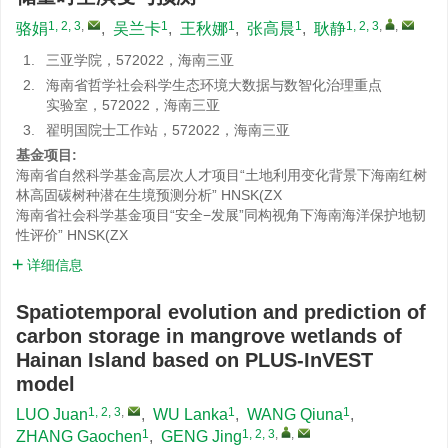
1, 2, 3
,
1
1
1
1, 2, 3
,
,
骆娟
,
吴兰卡
,
王秋娜
,
张高晨
,
耿静
1.
三亚学院，572022，海南三亚
2.
海南省哲学社会科学生态环境大数据与数智化治理重点
实验室，572022，海南三亚
3.
翟明国院士工作站，572022，海南三亚
基金项目:
海南省自然科学基金高层次人才项目“土地利用变化背景下海南红树
林高固碳树种潜在生境预测分析”
HNSK(ZX
海南省社会科学基金项目“安全−发展”同构视角下海南海洋保护地韧
性评价”
HNSK(ZX
详细信息
Spatiotemporal evolution and prediction of
carbon storage in mangrove wetlands of
Hainan Island based on PLUS-InVEST
model
1, 2, 3
,
1
1
LUO Juan
,
WU Lanka
,
WANG Qiuna
,
1
1, 2, 3
,
,
ZHANG Gaochen
,
GENG Jing