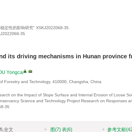
稳定性的影响研究”
XSKJ2022068-35
J2022068-35
 and its driving mechanisms in Hunan province 
,
OU Yongcai
y of Forestry and Technology, 410000, Changsha, China
arch on the Impact of Slope Surface and Internal Erosion of Loose So
Conservancy Science and Technology Project Research on Responses a
68-35
ML全文
图
(7)
表
(6)
参考文献
(4