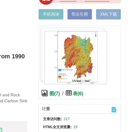
手机阅读
导出引用
XML下载
from 1990
图(7)
/
表(6)
il and Rock
nd Carbon Sink
计量
文章访问数:
217
HTML全文浏览量:
19
2)