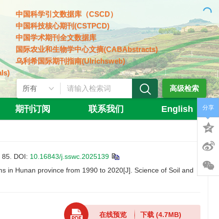
中国科学引文数据库（CSCD）
中国科技核心期刊(CSTPCD)
中国学术期刊全文数据库
国际农业和生物学中心文摘(CABAbstracts)
乌利希国际期刊指南(Ulrichsweb)
ls)
高级检索
期刊订阅
联系我们
English
分享
85.
DOI:
10.16843/j.sswc.2025139
in Hunan province from 1990 to 2020[J]. Science of Soil and
在线预览
下载
(4.7MB)