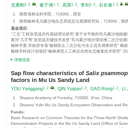
1, 2
,
1, 2
1, 2
1, 2
1, 2
,
,
尤勇刚
,
秦于倩
,
高荣
,
李剑
,
石长春
1.
陕西省林业科学院，710082，西安
2.
陕西榆林毛乌素沙地生态系统定位观测研究站，719000，陕
基金项目:
“三北”工程攻坚战共性基础理论研究“基于水平衡的毛乌素沙地植被
黄河“几字弯”攻坚战关键技术攻坚“毛乌素沙地沙漠绿洲二次沙化驱
榆林市委,市政府专项“榆林防止二次沙化与水土流失调查研究”
榆政
榆林市科技计划项目“榆林典型人工林近自然生态修复技术研究”
20
详细信息
Sap flow characteristics of
Salix psammop
factors in Mu Us Sandy Land
1, 2
,
1, 2
1, 2
YOU Yonggang
,
QIN Yuqian
,
GAO Rong
,
LI 
1.
Shaanxi Academy of Forestry, 710082, Xi'an, China
2.
Shaanxi Yulin Mu Us Sandy Ecosystem Observation and Rese
Funds:
Basic Research on Common Theories for the Three-North Shelte
Demonstration Projects in the Mu Us Sandy Land (Office of Sci