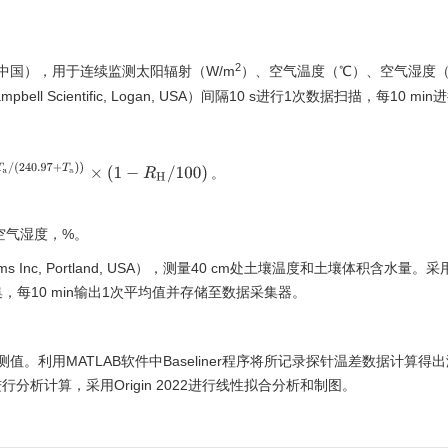
2
中国），用于连续监测太阳辐射（W/m
）、空气温度（℃）、空气湿度
 Scientific, Logan, USA）间隔10 s进行1次数据扫描，每10 mi
T
a
/
(
240.97
+
T
a
)
)
×
(
1
−
R
H
/
100
)
。
。
空气湿度，%。
g Systems Inc, Portland, USA），测量40 cm处土壤温度和土壤体积含水量。
的间隔进行采集，每10 min输出1次平均值并存储至数据采集器。
值。利用MATLAB软件中Baseliner程序将所记录探针温差数据计算得
子数据进行分析计算，采用Origin 2022进行线性拟合分析和制图。