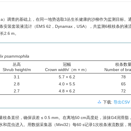
 a）调查的基础上，在同一地势选取3丛生长健康的沙柳作为监测目标。
装套装液流计（EMS 62，Dynamax，USA），共监测6根枝条的液
2.6 m。
lix psammophila
丛高
冠幅
枝条数
Shrub height/m
Crown width/（m × m）
Number of br
3.1
5.7 × 6.2
78
2.8
4.0 × 5.5
65
2.7
4.8 × 6.2
72
下载:
导出CSV
直径，确保误差 ≤ 0.5 mm。在离地50 cm高度处，涂抹G4润滑
虫进入。用数据采集器（Mini32）每60 s记录1次枝条液流数据，将