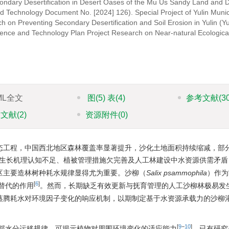
ondary Desertification in Desert Oases of the Mu Us Sandy Land and
d Technology Document No. [2024] 126). Special Project of Yulin Munic
on Preventing Secondary Desertification and Soil Erosion in Yulin (Yu
nce and Technology Plan Project Research on Near-natural Ecological
ML全文
图
(5)
表
(4)
参考文献
(3
引文献
(2)
资源附件
(0)
生态工程，中国西北地区森林覆盖率显著提升，沙化土地面积持续缩减，部
生长机理认知不足、植被管理措施欠完善及人工林建设中水资源供需矛盾
区主要造林树种耗水规律显得尤为重要。沙柳（
Salix psammophila
）作为
[
6
]
替代的作用
。然而，长期缺乏有效更新与抚育管理的人工沙柳林极易发
蒸腾耗水对环境因子变化的响应机制，以期制定基于水资源承载力的沙柳
[
9
−
10
]
部水分运移规律，可揭示植物对周围环境变化的适应能力
。已有研究