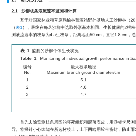
2.1 沙柳枝条液流速率监测和计算
基于对国家林业和草原局榆林荒漠站野外基地人工沙柳林（20
（
表1
），最终在每丛沙柳中选取外形基本相同、生长健康的2根枝条安
测液流速率的枝条为4 a生枝条，距离地面50 cm，直径1.8 cm，总长
表 1
监测的沙柳个体生长状况
Table 1.
Monitoring of individual growth performance in
Sa
编号
最大枝条地径
No.
Maximum branch ground diameter/cm
1
5.1
2
4.8
3
4.7
首先去除监测枝条周围的坏死组织和脱落表皮，用游标卡尺测量枝条
导。将探针小心缠绕在所选树枝上，上下两端用胶带密封，防止雨水和昆