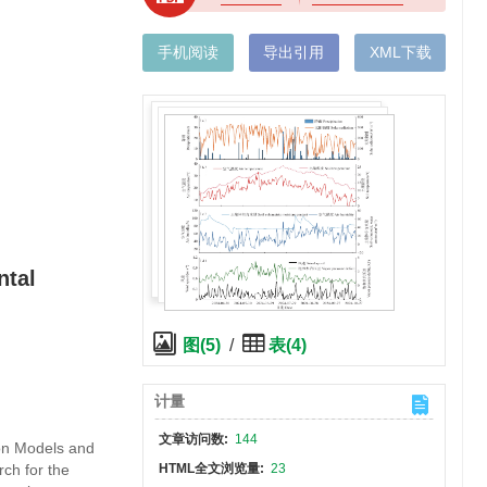
手机阅读
导出引用
XML下载
ntal
图(5)
/
表(4)
计量
文章访问数:
144
on Models and
ch for the
HTML全文浏览量:
23