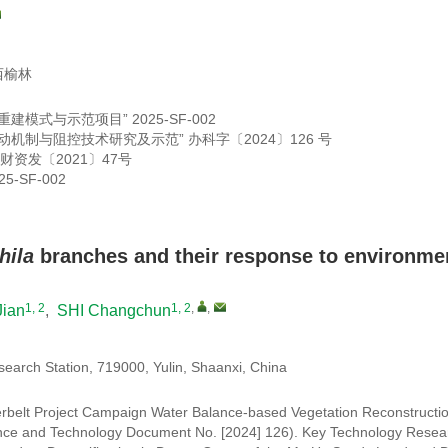
西榆林
重建模式与示范项目”
2025-SF-002
动机制与阻控技术研究及示范”
办科字〔2024〕126 号
财资发〔2021〕47号
25-SF-002
hila
branches and their response to environme
1, 2
1, 2
,
,
Jian
,
SHI Changchun
arch Station, 719000, Yulin, Shaanxi, China
rbelt Project Campaign Water Balance-based Vegetation Reconstructi
ence and Technology Document No. [2024] 126). Key Technology Resear