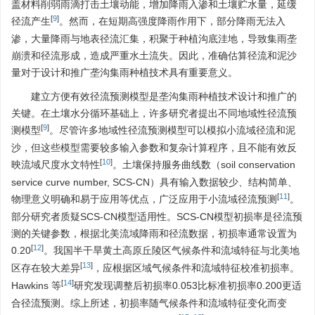
盖材料削弱雨滴打击土壤动能，增加降雨入渗和土壤贮水量，延缓
[
9
]
径流产生
。然而，在短期高强度降雨作用下，部分降雨无法入
渗，大量降雨与地表径流汇集，积聚于种植沟底洼地，导致集雨垄
崩溃和径流形成，造成严重水土流失。因此，准确估算径流和泥沙
量对于设计和推广垄沟集雨种植技术具有重要意义。
建立方便有效径流预测模型是垄沟集雨种植技术设计和推广的
关键。在土壤水分循环基础上，许多研究者提出不同地域性径流预
[
9
]
测模型
。尽管许多地域性径流预测模型可以模拟小流域径流和泥
沙，但这些模型需要较多输入参数和复杂计算程序，且不能有效反
[
10
]
映流域尺度水文特性
。土壤保持服务曲线数（soil conservation
service curve number, SCS-CN）具有输入数据较少、结构简单、
[
11
]
物理意义明确和易于应用等优点，广泛应用于小流域径流预测
。
部分研究者质疑SCS-CN模型适用性。SCS-CN模型初损率是径流预
测的关键参数，根据北美流域降雨和径流数据，初损率通常设置为
[
12
]
0.20
。我国半干旱黄土高原丘陵区气候条件和流域特征与北美地
[
13
]
区存在较大差异
，应根据区域气候条件和流域特征校准初损率。
[
14
]
Hawkins 等
研究发现调整后初损率0.053比标准初损率0.200更适
合径流预测。综上所述，初损率随气候条件和流域特征变化而变