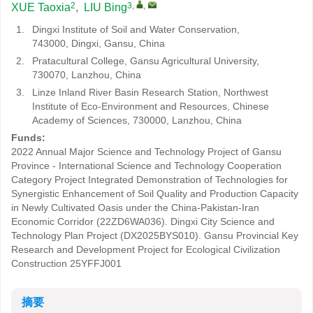
2
3
,
,
XUE Taoxia
,
LIU Bing
1.
Dingxi Institute of Soil and Water Conservation,
743000, Dingxi, Gansu, China
2.
Pratacultural College, Gansu Agricultural University,
730070, Lanzhou, China
3.
Linze Inland River Basin Research Station, Northwest
Institute of Eco-Environment and Resources, Chinese
Academy of Sciences, 730000, Lanzhou, China
Funds:
2022 Annual Major Science and Technology Project of Gansu
Province - International Science and Technology Cooperation
Category Project Integrated Demonstration of Technologies for
Synergistic Enhancement of Soil Quality and Production Capacity
in Newly Cultivated Oasis under the China-Pakistan-Iran
Economic Corridor (22ZD6WA036). Dingxi City Science and
Technology Plan Project (DX2025BYS010). Gansu Provincial Key
Research and Development Project for Ecological Civilization
Construction
25YFFJ001
摘要