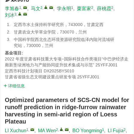
1
,
2
,
,
1
2
2
李旭春
,
马文
,
孛永明
,
栗富家
,
薛桃霞
,
3
,
,
刘冰
1.
定西市水土保持科学研究所，743000，甘肃定西
2.
甘肃农业大学草业学院，730070，兰州
3.
中国科学院西北生态环境资源研究院临泽内陆河流域研
究站，730000，兰州
基金项目:
2022 年度甘肃省科技重大专项−国际科技合作类项目“中巴伊经济走
廊新垦绿洲地力与产能协同提升技术集成与示范”
25YFFJ001
定西市科技计划项目
DX2025BYS010
甘肃省省级生态文明建设重点研发专项
25YFFJ001
详细信息
Optimized parameters of SCS-CN model for
runoff prediction in ridge-furrow rainwater
harvesting in semi-arid region of Loess
Plateau
1
,
2
,
,
1
2
LI Xuchun
,
MA Wen
,
BO Yongming
,
LI Fujia
,