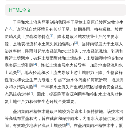
HTML全文
干旱和水土流失严重制约我国半干旱黄土高原丘陵区农牧业生
[
1
]
产
。该区域自然环境具有长期干旱、短期暴雨、植被稀疏、坡度
[
2
]
陡峭及黄土层疏松等特点
。降水是该区域农牧业生产的主要水
[
3
]
源，是地表径流和水土流失原始驱动力
。当降雨强度大于土壤入
渗速率时，降雨引起地表径流和水土流失，地表径流溅蚀、剥离和
搬运土壤颗粒，破坏土壤团聚体和土壤结构，土壤细颗粒填充和堵
[
4
]
塞表层土壤孔隙
，降低土壤表层水力传导率，加剧地表径流和水
[
5
]
土流失
。地表径流和水土流失导致上游土壤肥力下降、生物多样
性丧失和农业生产力衰退；引起下游水体污染和河流淤积，增加洪
[
6
]
水和水污染风险
，干旱和水土流失严重威胁该区域粮食安全及生
[
7
]
态系统稳定性
。因此，提高降雨资源利用率和控制水土流失对恢
复土地生产力和保护生态环境至关重要。
垄沟集雨种植技术是该区域较为普遍水土保持措施。该技术沿
等高线布置垄和沟，旨在截留和保持雨水，为雨水入渗提供充足时
[
8
]
间，有效减少地表径流及土壤侵蚀
。在垄沟集雨种植技术中，覆