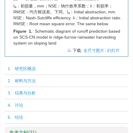
I
：初损量，mm；NSE：纳什效率系数；
λ
：初损率；
a
RMSE：均方根误差。下同。
I
：Initial abstraction, mm.
a
NSE：Nash-Sutcliffe efficiency.
λ
：Initial abstraction ratio.
RMSE：Root mean square error. The same below.
Figure 1.
Schematic diagram of runoff prediction based
on SCS-CN model in ridge-furrow rainwater harvesting
system on sloping land
下载:
全尺寸图片
幻灯片
1. 研究区概况
2. 材料与方法
3. 结果与分析
4. 讨论
5. 结论
参考文献
(31)