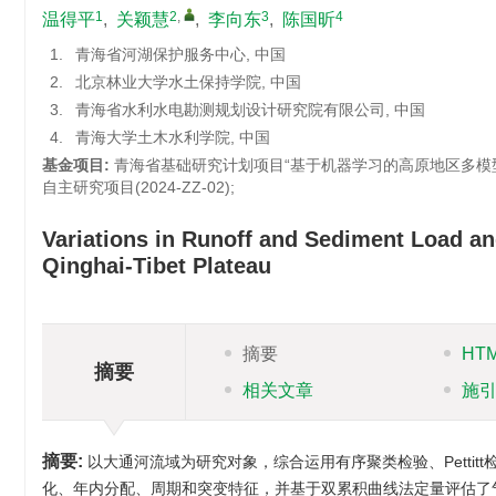
1
2
,
3
4
温得平
,
关颖慧
,
李向东
,
陈国昕
1.
青海省河湖保护服务中心, 中国
2.
北京林业大学水土保持学院, 中国
3.
青海省水利水电勘测规划设计研究院有限公司, 中国
4.
青海大学土木水利学院, 中国
基金项目:
青海省基础研究计划项目“基于机器学习的高原地区多模型耦
自主研究项目(2024-ZZ-02);
Variations in Runoff and Sediment Load and
Qinghai-Tibet Plateau
摘要
HT
摘要
相关文章
施
摘要:
以大通河流域为研究对象，综合运用有序聚类检验、Petti
化、年内分配、周期和突变特征，并基于双累积曲线法定量评估了