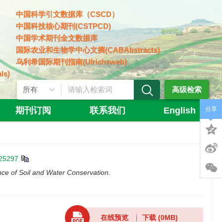
中国科学引文数据库（CSCD）
中国科技核心期刊(CSTPCD)
中国学术期刊全文数据库
国际农业和生物学中心文摘(CABAbstracts)
乌利希国际期刊指南(Ulrichsweb)
ls)
高级检索
期刊订阅
联系我们
English
分享
025297
nce of Soil and Water Conservation
.
在线预览
下载
(0MB)