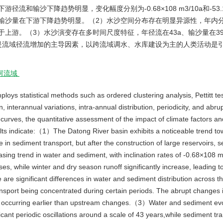
沙下降趋势明显，变化幅度分别为-0.68×108 m3/10a和-53.1×10
输沙量在下游下降趋势明显。（2）水沙空间分布存在明显异源性，年内
上游。（3）水沙演变存在多时间尺度特征，年径流在43a、输沙量在39
是流域径流增加的主导因素，以跨流域调水、水库建设为主的人类活动是
河流域
oys statistical methods such as ordered clustering analysis, Pettitt tes
n, interannual variations, intra-annual distribution, periodicity, and abr
curves, the quantitative assessment of the impact of climate factors 
ults indicate:（1）The Datong River basin exhibits a noticeable trend t
e in sediment transport, but after the construction of large reservoirs, 
asing trend in water and sediment, with inclination rates of -0.68×108
s, while winter and dry season runoff significantly increase, leading t
 significant differences in water and sediment distribution across th
ransport being concentrated during certain periods. The abrupt changes 
 occurring earlier than upstream changes.（3）Water and sediment evol
ficant periodic oscillations around a scale of 43 years,while sediment tra