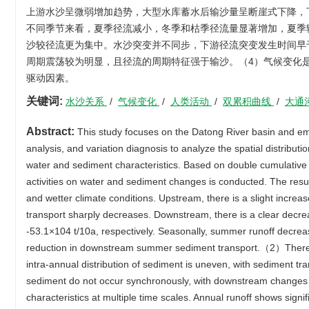
上游水沙呈微弱增加趋势，大型水库蓄水后输沙量呈断崖式下降，下游径流和输
不同季节来看，夏季径流减小，冬季和枯季径流量显著增加，夏季
沙较径流更为集中。水沙突变并不同步，下游径流突变发生时间早于
周期震荡较为明显，且径流的周期特征强于输沙。（4）气候变化
驱动因素。
关键词:
水沙关系
/
气候变化
/
人类活动
/
双累积曲线
/
大通
Abstract:
This study focuses on the Datong River basin and empl
analysis, and variation diagnosis to analyze the spatial distributio
water and sediment characteristics. Based on double cumulative 
activities on water and sediment changes is conducted. The res
and wetter climate conditions. Upstream, there is a slight increas
transport sharply decreases. Downstream, there is a clear decre
-53.1×104 t/10a, respectively. Seasonally, summer runoff decrease
reduction in downstream summer sediment transport.（2）There are
intra-annual distribution of sediment is uneven, with sediment t
sediment do not occur synchronously, with downstream changes
characteristics at multiple time scales. Annual runoff shows signi