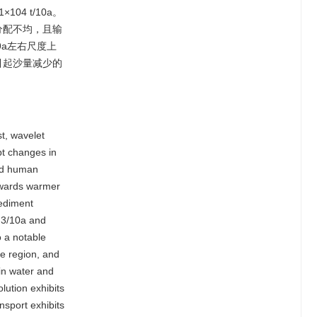
4 t/10a。
分配不均，且输
a左右尺度上
引起沙量减少的
t, wavelet
upt changes in
and human
owards warmer
sediment
 m3/10a and
o a notable
e region, and
in water and
ution exhibits
nsport exhibits