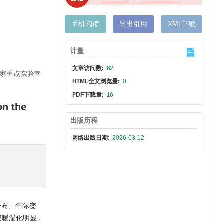
手机阅读
导出引用
XML下载
计量
文章访问数:
62
国家重点实验室
HTML全文浏览量:
0
PDF下载量:
16
on the
出版历程
网络出版日期:
2026-03-12
分布、年际变
候暖湿化明显，