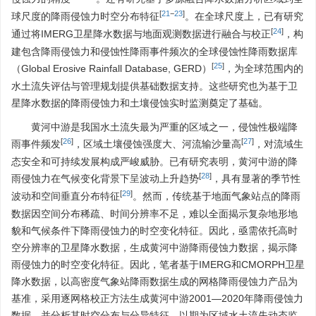
[
21
−
23
]
球尺度的降雨侵蚀力时空分布特征
。在全球尺度上，已有研究
[
24
]
通过将IMERG卫星降水数据与地面观测数据进行融合与校正
，构
建包含降雨侵蚀力和侵蚀性降雨事件频次的全球侵蚀性降雨数据库
[
25
]
（Global Erosive Rainfall Database, GERD）
，为全球范围内的
水土流失评估与管理规划提供基础数据支持。这些研究也为基于卫
星降水数据的降雨侵蚀力和土壤侵蚀实时监测奠定了基础。
黄河中游是我国水土流失最为严重的区域之一，侵蚀性极端降
[
26
]
[
27
]
雨事件频发
，区域土壤侵蚀强度大、河流输沙量高
，对流域生
态安全和可持续发展构成严峻威胁。已有研究表明，黄河中游的降
[
28
]
雨侵蚀力在气候变化背景下呈波动上升趋势
，具有显著的季节性
[
29
]
波动和空间垂直分布特征
。然而，传统基于地面气象站点的降雨
数据因空间分布稀疏、时间分辨率不足，难以全面揭示复杂地形地
貌和气候条件下降雨侵蚀力的时空变化特征。因此，亟需依托高时
空分辨率的卫星降水数据，生成黄河中游降雨侵蚀力数据，揭示降
雨侵蚀力的时空变化特征。因此，笔者基于IMERG和CMORPH卫星
降水数据，以高密度气象站降雨数据生成的网格降雨侵蚀力产品为
基准，采用逐网格校正方法生成黄河中游2001—2020年降雨侵蚀力
数据，并分析其时空分布与分异特征，以期为区域水土流失动态监