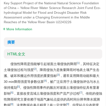
Key Support Project of the National Natural Science Foundation
of China – Yellow River Water Science Research Joint Fund Eco-
hydrological Model for Flood and Drought Disaster Risk
Assessment under a Changing Environment in the Middle
Reaches of the Yellow River Basin
U2243226
More Information
摘要
HTML全文
[
1
]
侵蚀性降雨是指能够引起坡面土壤侵蚀的降雨
，其特征决定
[
2
]
土壤侵蚀过程与强度
。降雨侵蚀力是衡量降雨对地表土壤产生击
[
3
]
溅、破坏和搬运作用强度的重要指标
，通常采用降雨动能和最大
[
4
]
30 min降雨强度等参数估算
，被广泛应用于土壤侵蚀评估与水土
[
5
]
保持规划
。侵蚀性降雨事件的频次对坡面土壤侵蚀特征具有显著
[
6
]
[
7
]
影响
，直接改变流域土壤侵蚀强度和产流产沙过程
。传统的侵蚀
性降雨研究主要依赖于地面气象站点提供的高时间分辨率降水观测
[
8
]
[
9
]
数据
。这类数据在单点精度上有一定优势
，但受站点分布密度、