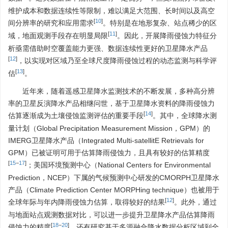
维护成本和数据连续性等限制，难以满足大范围、长时间以及高空
[
10
]
间分辨率的研究和应用需求
。特别是在地形复杂、站点稀少的区
[
11
]
域，地面观测手段存在明显局限
。因此，开展降雨侵蚀力特征分
析亟需借助时空覆盖能力更强、数据连续性更好的卫星降水产品
[
12
]
，以实现对区域乃至全球尺度降雨侵蚀过程的动态监测与科学评
[
13
]
估
。
近年来，随着遥感卫星降水监测技术的不断发展，多种高分辨
率的卫星反演降水产品相继问世，基于卫星降水资料的降雨侵蚀力
[
14
]
估算逐渐成为土壤侵蚀监测评估的重要手段
。其中，全球降水测
量计划（Global Precipitation Measurement Mission，GPM）的
IMERG卫星降水产品（Integrated Multi-satellitE Retrievals for
GPM）已被证明可用于估算降雨侵蚀力，且具有较好的估算精度
[
15
−
17
]
；美国环境预测中心（National Centers for Environmental
Prediction，NCEP）下属的气候预测中心研发的CMORPH卫星降水
产品（Climate Prediction Center MORPHing technique）也被用于
[
12
]
全球年际与年内降雨侵蚀力估算，取得较好的结果
。此外，通过
与地面站点观测数据对比，可以进一步提升卫星降水产品估算降雨
[
18
−
20
]
侵蚀力的精度
。还有研究基于多源融合降水数据分析区域到全