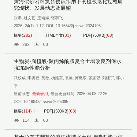
黄河砒砂岩区复合侵蚀作用下的植被退化过程研
究现状、发展动态及展望
张攀
姚文艺
王靖淑
张羽飞
,
,
,
2026, 24(1): 1-12.
DOI:
10.16843/j.sswc.2024196
(
282
)
(
33
)
(
68
)
摘要
HTML全文
PDF[
750KB
]
282
68
生物炭-腐植酸-聚丙烯酰胺复合土壤改良剂保水
抗冻融性能分析
武校成
李奥云
黄敢
杨延东
袁旭
冀晓东
张志强
刘建宇
郭小
,
,
,
,
,
,
,
,
平
当前状态:
最新录用
,
最新更新时间:
2026-04-08 22:26
,
DOI:
10.16843/j.sswc.2025385
(
114
)
(
63
)
摘要
PDF[
1500KB
]
114
63