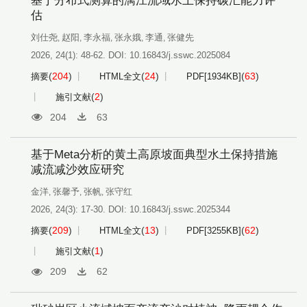
基于分布式测算的漓江流域水土保持碳汇能力评
估
刘仕尧
赵阳
李永福
张永娥
李通
张健先
,
,
,
,
,
2026, 24(1): 48-62.
DOI:
10.16843/j.sswc.2025084
(
204
)
(
24
)
(
63
)
摘要
HTML全文
PDF[
1934KB
]
(
2
)
施引文献
204
63
基于Meta分析的黄土高原坡面典型水土保持措施
减流减沙效应研究
金洋
张馨予
张帆
张守红
,
,
,
2026, 24(3): 17-30.
DOI:
10.16843/j.sswc.2025344
(
209
)
(
13
)
(
62
)
摘要
HTML全文
PDF[
3255KB
]
(
1
)
施引文献
209
62