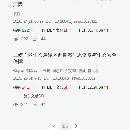
归因
袁媛
2026, 24(2): 86-97.
DOI:
10.16843/j.sswc.2025112
(
222
)
(
41
)
(
44
)
摘要
HTML全文
PDF[
3174KB
]
222
44
三峡库区生态屏障区近自然生态修复与生态安全
保障
勾蒙蒙
刘常富
王云琦
周志翔
贺秀斌
曾波
肖文发
,
,
,
,
,
,
2025, 23(6): 9-16.
DOI:
10.16843/j.sswc.2025062
(
241
)
(
35
)
(
44
)
摘要
HTML全文
PDF[
1219KB
]
(
3
)
施引文献
241
44
1/5