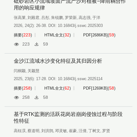
砒砂岩区小流域坡面产流产沙对植被−降雨耦合作
用的响应规律
张高莱
刘殿君
吕彤
朱锐鹏
罗荣新
高志强
于洋
,
,
,
,
,
,
2026, 24(2): 26-38.
DOI:
10.16843/j.sswc.2025303
(
223
)
(
32
)
(
59
)
摘要
HTML全文
PDF[
2686KB
]
223
59
金沙江流域水沙变化特征及其归因分析
闫桐颖
关颖慧
,
2025, 23(6): 17-28.
DOI:
10.16843/j.sswc.2025114
(
258
)
(
62
)
(
58
)
摘要
HTML全文
PDF[
1269KB
]
258
58
基于RTK监测的活跃花岗岩崩岗侵蚀过程与阶段
性特征
高钰淏
蔡道明
刘洪鹄
邓灵敏
崔豪
汪倩
丁树文
罗贤
,
,
,
,
,
,
,