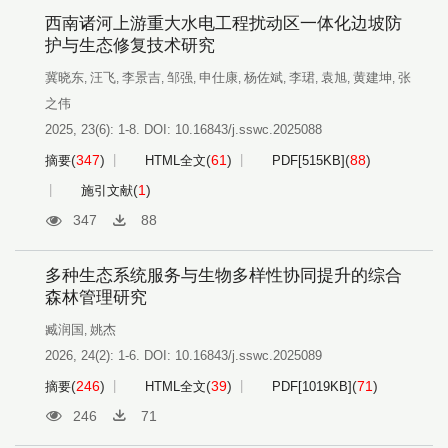
西南诸河上游重大水电工程扰动区一体化边坡防
护与生态修复技术研究
冀晓东
汪飞
李景吉
邹强
申仕康
杨佐斌
李珺
袁旭
黄建坤
张
,
,
,
,
,
,
,
,
,
之伟
2025, 23(6): 1-8.
DOI:
10.16843/j.sswc.2025088
(
347
)
(
61
)
(
88
)
摘要
HTML全文
PDF[
515KB
]
(
1
)
施引文献
347
88
多种生态系统服务与生物多样性协同提升的综合
森林管理研究
臧润国
姚杰
,
2026, 24(2): 1-6.
DOI:
10.16843/j.sswc.2025089
(
246
)
(
39
)
(
71
)
摘要
HTML全文
PDF[
1019KB
]
246
71