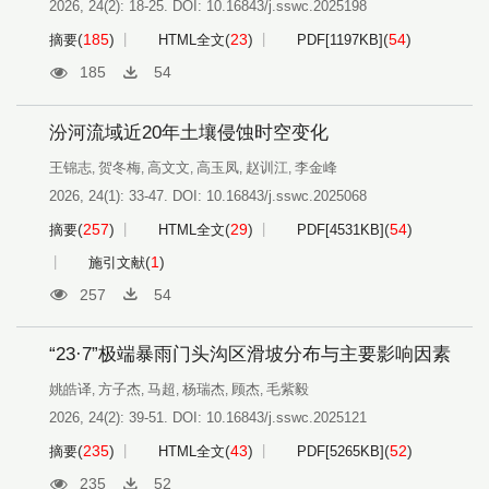
2026, 24(2): 18-25.
DOI:
10.16843/j.sswc.2025198
(
185
)
(
23
)
(
54
)
摘要
HTML全文
PDF[
1197KB
]
185
54
汾河流域近20年土壤侵蚀时空变化
王锦志
贺冬梅
高文文
高玉凤
赵训江
李金峰
,
,
,
,
,
2026, 24(1): 33-47.
DOI:
10.16843/j.sswc.2025068
(
257
)
(
29
)
(
54
)
摘要
HTML全文
PDF[
4531KB
]
(
1
)
施引文献
257
54
“23·7”极端暴雨门头沟区滑坡分布与主要影响因素
姚皓译
方子杰
马超
杨瑞杰
顾杰
毛紫毅
,
,
,
,
,
2026, 24(2): 39-51.
DOI:
10.16843/j.sswc.2025121
(
235
)
(
43
)
(
52
)
摘要
HTML全文
PDF[
5265KB
]
235
52