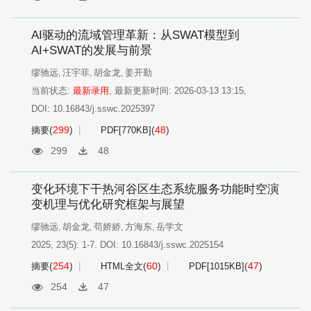
AI驱动的流域管理革新：从SWAT模型到
AI+SWAT的发展与前景
缪驰远
汪宇菲
胡金龙
姜开勤
,
,
,
当前状态:
最新录用
,
最新更新时间:
2026-03-13 13:15
,
DOI:
10.16843/j.sswc.2025397
(
299
)
(
48
)
摘要
PDF[
770KB
]
299
48
变化环境下干热河谷区生态系统服务功能时空演
变机理与优化研究框架与展望
缪驰远
胡金龙
苟娇娇
方海东
岳学文
,
,
,
,
2025, 23(5): 1-7.
DOI:
10.16843/j.sswc.2025154
(
254
)
(
60
)
(
47
)
摘要
HTML全文
PDF[
1015KB
]
254
47