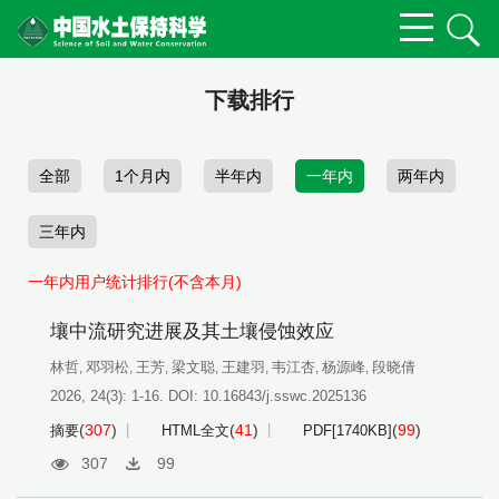
下载排行
全部
1个月内
半年内
一年内
两年内
三年内
一年内用户统计排行(不含本月)
壤中流研究进展及其土壤侵蚀效应
林哲
邓羽松
王芳
梁文聪
王建羽
韦江杏
杨源峰
段晓倩
,
,
,
,
,
,
,
2026, 24(3): 1-16.
DOI:
10.16843/j.sswc.2025136
(
307
)
(
41
)
(
99
)
摘要
HTML全文
PDF[
1740KB
]
307
99