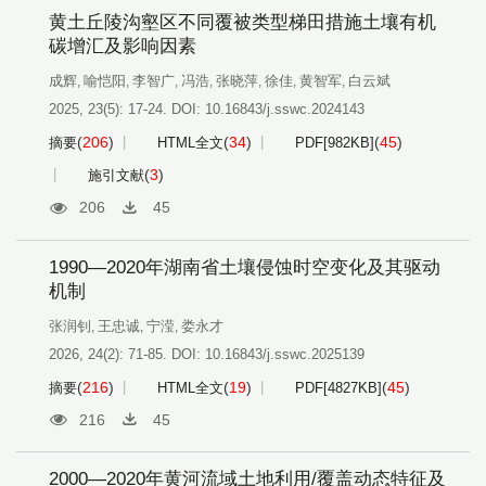
黄土丘陵沟壑区不同覆被类型梯田措施土壤有机
碳增汇及影响因素
成辉
喻恺阳
李智广
冯浩
张晓萍
徐佳
黄智军
白云斌
,
,
,
,
,
,
,
2025, 23(5): 17-24.
DOI:
10.16843/j.sswc.2024143
(
206
)
(
34
)
(
45
)
摘要
HTML全文
PDF[
982KB
]
(
3
)
施引文献
206
45
1990—2020年湖南省土壤侵蚀时空变化及其驱动
机制
张润钊
王忠诚
宁滢
娄永才
,
,
,
2026, 24(2): 71-85.
DOI:
10.16843/j.sswc.2025139
(
216
)
(
19
)
(
45
)
摘要
HTML全文
PDF[
4827KB
]
216
45
2000—2020年黄河流域土地利用/覆盖动态特征及