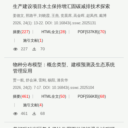
生产建设项目水土保持增汇固碳减排技术探索
姜德文
邢路平
刘晓霞
王燕
党晨席
高金晖
赵凤伟
戴博
,
,
,
,
,
,
,
2026, 24(1): 13-22.
DOI:
10.16843/j.sswc.2025131
(
227
)
(
28
)
(
70
)
摘要
HTML全文
PDF[
537KB
]
(
1
)
施引文献
227
70
物种分布模型：概念类型、建模预测及生态系统
管理应用
贾一航
舒会淋
雷刚
杨阳
漆良华
,
,
,
,
2026, 24(2): 7-17.
DOI:
10.16843/j.sswc.2025104
(
461
)
(
50
)
(
68
)
摘要
HTML全文
PDF[
556KB
]
(
4
)
施引文献
461
68